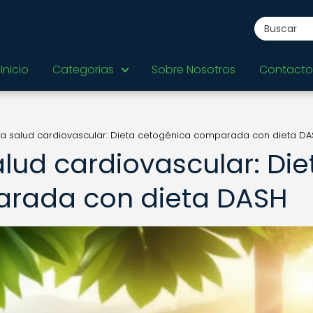
Inicio
Categorias
Sobre Nosotros
Contacto
 la salud cardiovascular: Dieta cetogénica comparada con dieta D
alud cardiovascular: Die
rada con dieta DASH