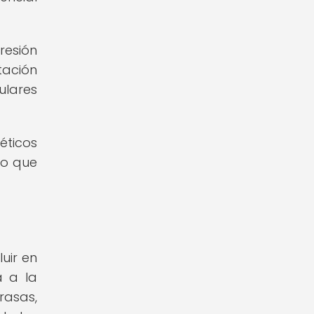
resión
ntación
ulares
éticos
lo que
uir en
a a la
rasas,