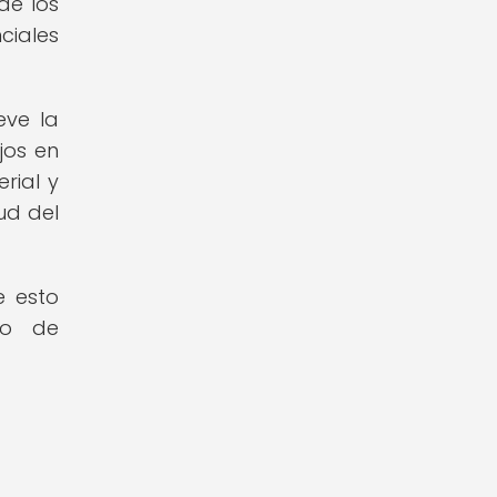
de los
ciales
eve la
jos en
rial y
ud del
e esto
to de