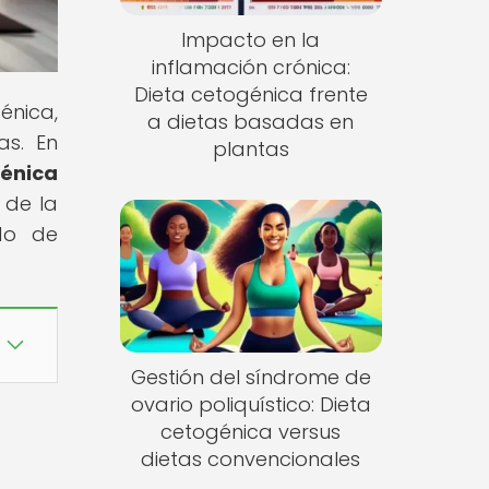
Impacto en la
inflamación crónica:
Dieta cetogénica frente
énica,
a dietas basadas en
as. En
plantas
énica
 de la
do de
Gestión del síndrome de
ovario poliquístico: Dieta
cetogénica versus
dietas convencionales