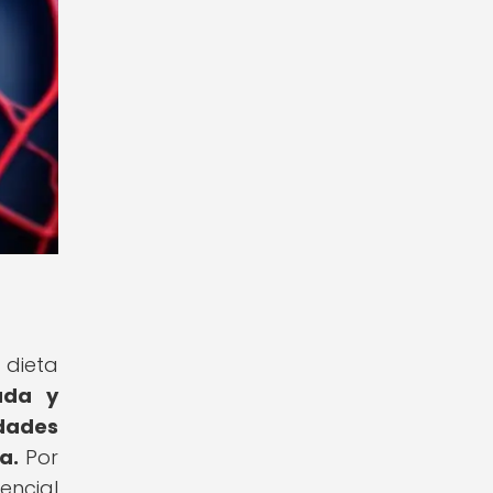
 dieta
ada y
dades
a.
Por
encial