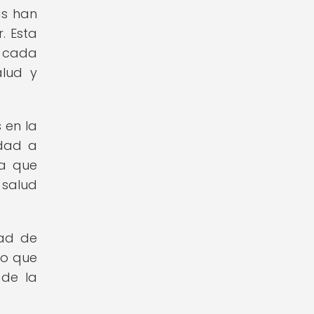
as han
. Esta
e cada
alud y
 en la
idad a
ta que
salud
dad de
lo que
 de la