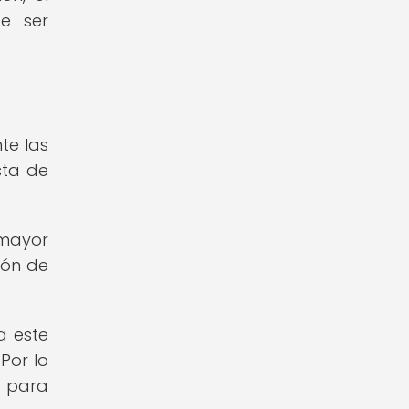
e ser
te las
sta de
 mayor
ión de
a este
Por lo
l para