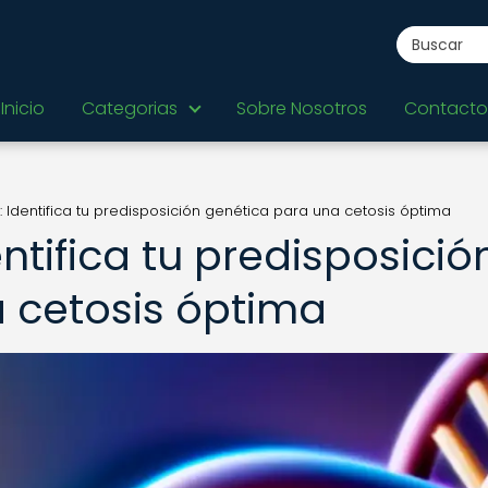
Inicio
Categorias
Sobre Nosotros
Contacto
 Identifica tu predisposición genética para una cetosis óptima
ntifica tu predisposició
 cetosis óptima