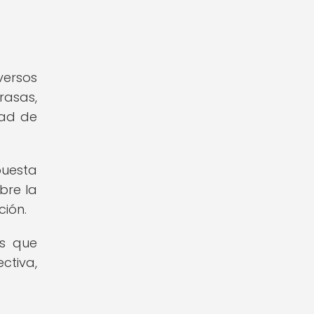
versos
rasas,
dad de
puesta
bre la
ción.
as que
ctiva,