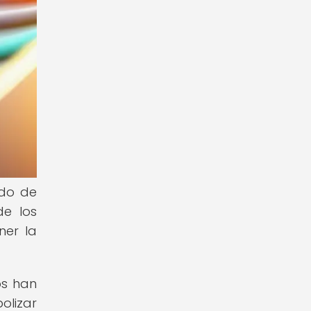
ado de
de los
ner la
os han
olizar