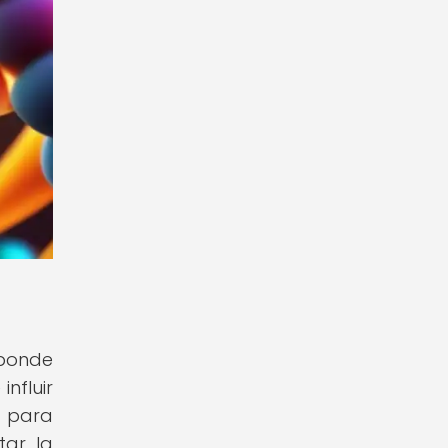
sponde
nfluir
d para
tar la