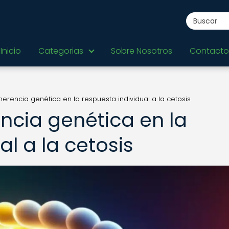
Inicio
Categorias
Sobre Nosotros
Contacto
 herencia genética en la respuesta individual a la cetosis
encia genética en la
al a la cetosis