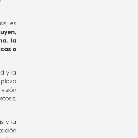
is, es
luyen,
na, la
icas o
d y la
 plazo
visión
tosis,
s y la
zación