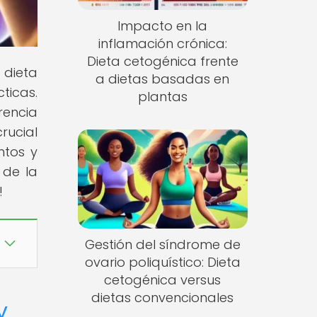
Impacto en la
inflamación crónica:
Dieta cetogénica frente
dieta
a dietas basadas en
ticas.
plantas
rencia
rucial
ntos y
 de la
!
Gestión del síndrome de
ovario poliquístico: Dieta
cetogénica versus
dietas convencionales
y