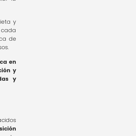
ieta y
e cada
ica de
sos.
ica en
ción y
das y
ácidos
sición