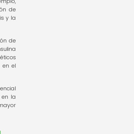
emplo,
ión de
s y la
ión de
sulina
éticos
 en el
encial
 en la
mayor
a