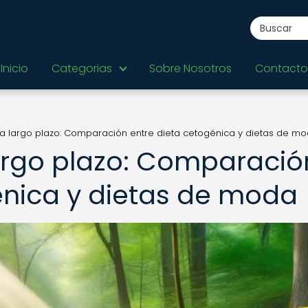
Inicio
Categorias
Sobre Nosotros
Contacto
 a largo plazo: Comparación entre dieta cetogénica y dietas de m
largo plazo: Comparació
énica y dietas de moda