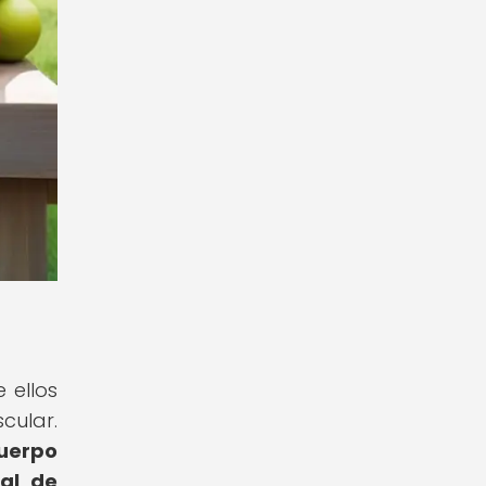
 ellos
cular.
cuerpo
pal de