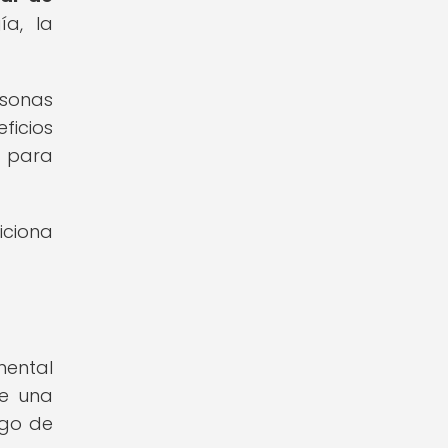
a, la
rsonas
ficios
a para
iciona
mental
ue una
sgo de