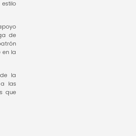
estilo
 apoyo
iga de
patrón
 en la
 de la
 a las
os que