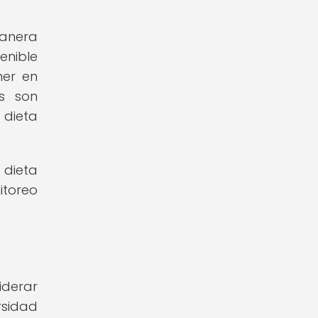
manera
enible
ner en
s son
 dieta
 dieta
itoreo
iderar
rsidad