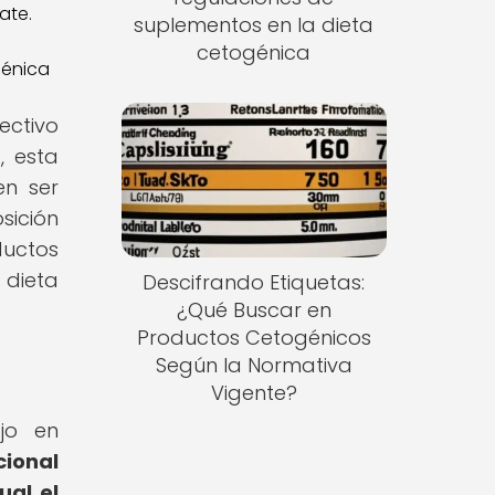
suplementos en la dieta
cetogénica
génica
ectivo
, esta
en ser
sición
ductos
 dieta
Descifrando Etiquetas:
¿Qué Buscar en
Productos Cetogénicos
Según la Normativa
Vigente?
jo en
cional
ual el