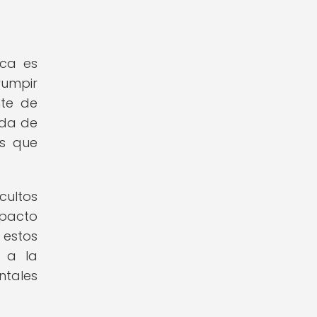
ica es
rumpir
nte de
ida de
os que
cultos
mpacto
 estos
 a la
ntales