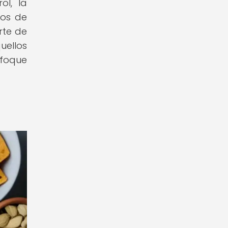
ol, la
vos de
rte de
uellos
nfoque