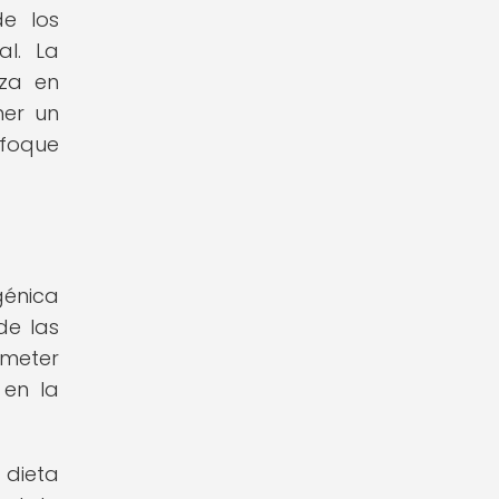
de los
al. La
nza en
ner un
nfoque
génica
de las
ometer
 en la
 dieta