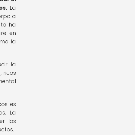
os.
La
erpo a
eta ha
gre en
omo la
cir la
 ricos
mental
cos es
os. La
r los
uctos.