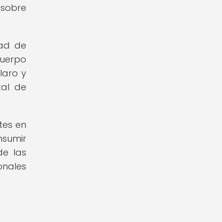
 sobre
dad de
cuerpo
laro y
tal de
tes en
nsumir
de las
onales