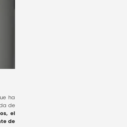
que ha
ida de
os, el
nte de