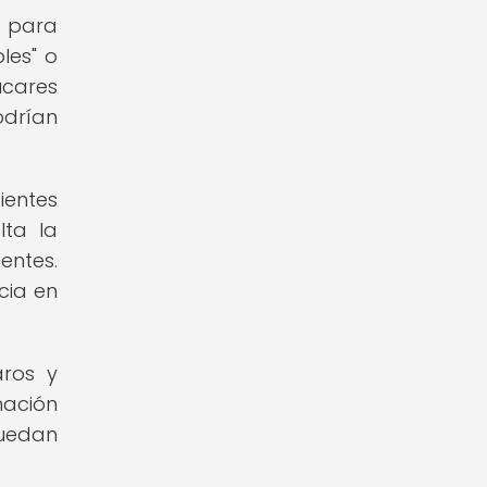
o para
les" o
cares
odrían
ientes
lta la
entes.
cia en
aros y
mación
puedan