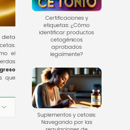
Certificaciones y
etiquetas: ¿Cómo
identificar productos
 dieta
cetogénicos
cetas.
aprobados
ómo el
legalmente?
ierdas
ogreso
os que
Suplementos y cetosis:
Navegando por las
regulaciones de