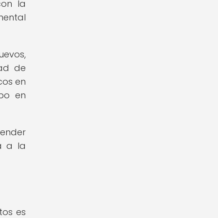
con la
mental
uevos,
dad de
cos en
rpo en
ender
a a la
tos es