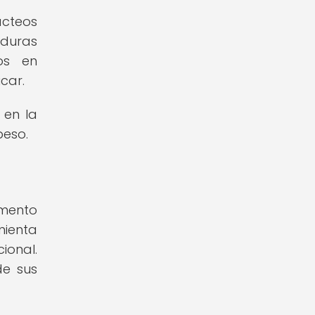
ácteos
rduras
os en
car.
 en la
peso.
omento
mienta
ional.
de sus