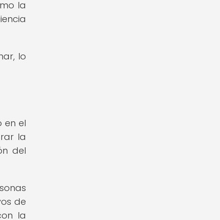
omo la
iencia
ar, lo
 en el
rar la
ón del
rsonas
vos de
con la