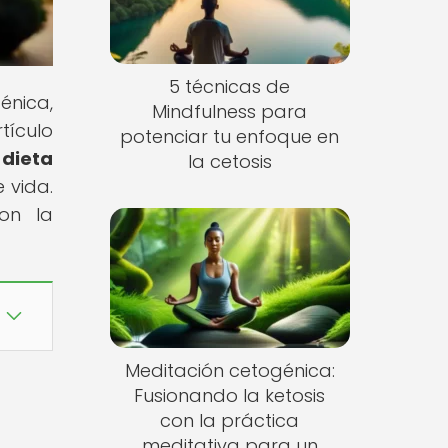
5 técnicas de
énica,
Mindfulness para
tículo
potenciar tu enfoque en
 dieta
la cetosis
 vida.
con la
Meditación cetogénica:
Fusionando la ketosis
con la práctica
meditativa para un