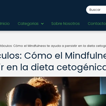
Inicio
Categorias
Sobre Nosotros
Contacto
áculos: Cómo el Mindfulness te ayuda a persistir en la dieta cetog
ulos: Cómo el Mindfuln
ir en la dieta cetogénic