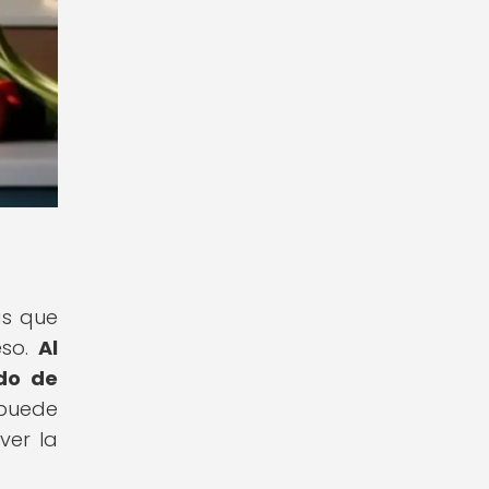
as que
eso.
Al
ado de
puede
ver la