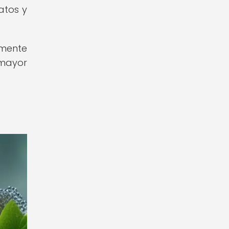
atos y
amente
 mayor