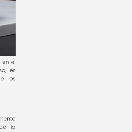
 en el
so, es
e los
omento
 de la