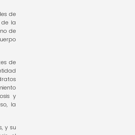
les de
 de la
uno de
cuerpo
tes de
ntidad
dratos
iento
osis y
so, la
, y su