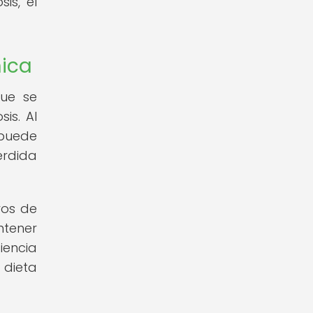
is, el
nica
que se
is. Al
 puede
érdida
vos de
ntener
iencia
 dieta