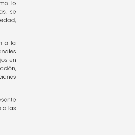
ómo lo
as, se
iedad,
n a la
onales
jos en
ación,
ciones
esente
 a las