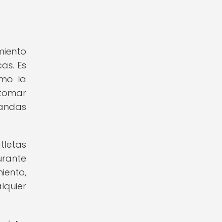
miento
as. Es
omo la
 tomar
mandas
tletas
urante
iento,
lquier