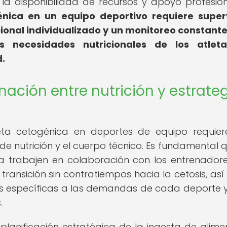
 la disponibilidad de recursos y apoyo profesio
nica en un equipo deportivo requiere super
ional individualizado y un monitoreo constant
s necesidades nutricionales de los atleta
.
nación entre nutrición y estrate
eta cetogénica en deportes de equipo requie
de nutrición y el cuerpo técnico. Es fundamental q
va trabajen en colaboración con los entrenadore
ransición sin contratiempos hacia la cetosis, as
es específicas a las demandas de cada deporte y
.
planificación estratégica de la ingesta de alime