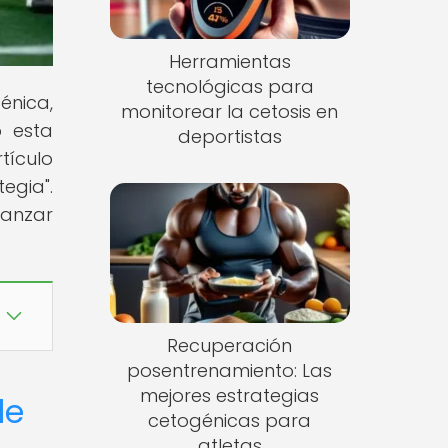
Herramientas
tecnológicas para
énica,
monitorear la cetosis en
o esta
deportistas
tículo
egia".
canzar
Recuperación
posentrenamiento: Las
mejores estrategias
de
cetogénicas para
atletas