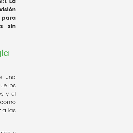
nal.
La
visión
e para
s sin
gia
re una
ue los
s y el
í como
 a las
ntos y