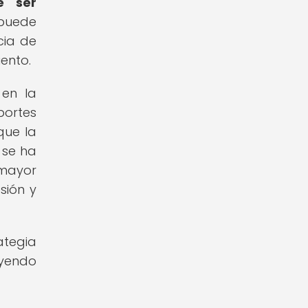
e ser
puede
cia de
ento.
 en la
portes
que la
 se ha
mayor
sión y
ategia
uyendo