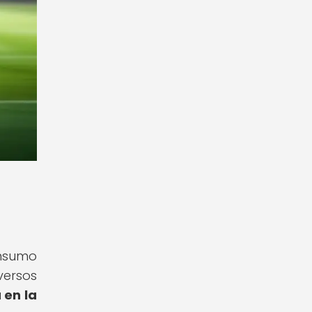
onsumo
versos
 en la