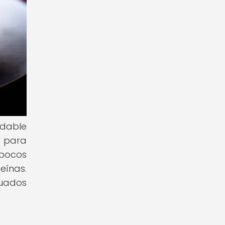
udable
s para
 pocos
eínas.
cuados