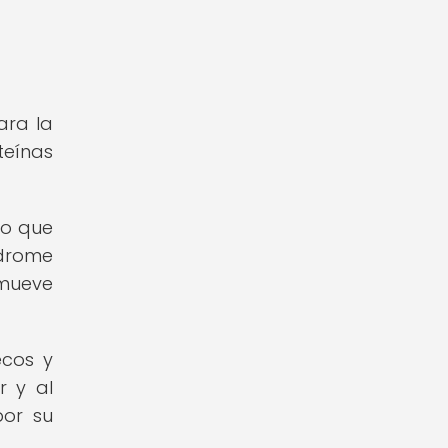
ara la
teínas
lo que
ndrome
omueve
ecos y
r y al
por su