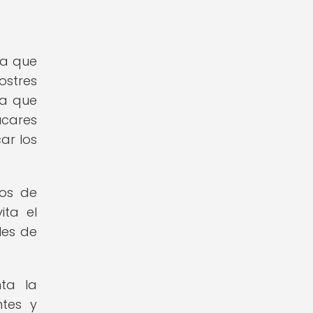
ra que
ostres
ya que
úcares
ar los
jos de
ita el
les de
nta la
ntes y