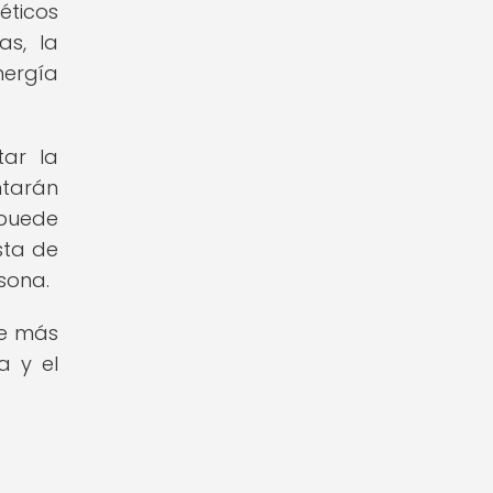
éticos
as, la
nergía
tar la
ntarán
 puede
sta de
sona.
ue más
a y el