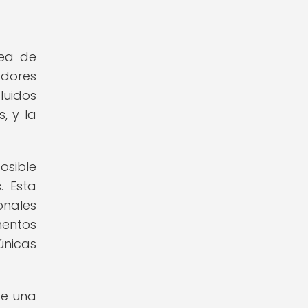
rea de
adores
luidos
, y la
osible
. Esta
nales
mentos
únicas
de una