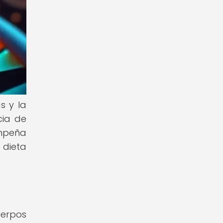
s y la
cia de
empeña
 dieta
erpos