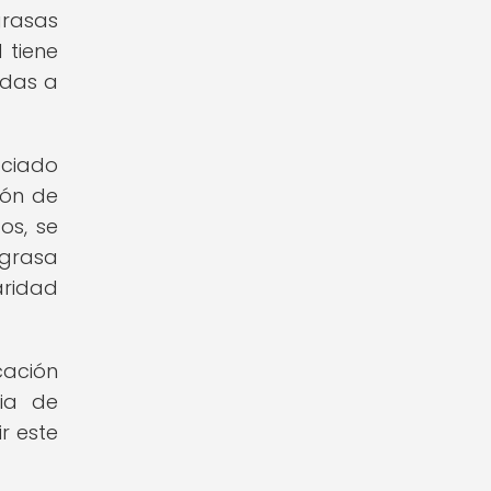
grasas
 tiene
idas a
ociado
ión de
os, se
 grasa
aridad
cación
cia de
r este