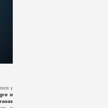
asos y
ogra a
grasas