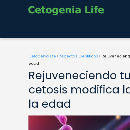
Cetogenia Life
Aspectos Científicos
Rejuveneciendo
edad
Rejuveneciendo t
cetosis modifica 
la edad