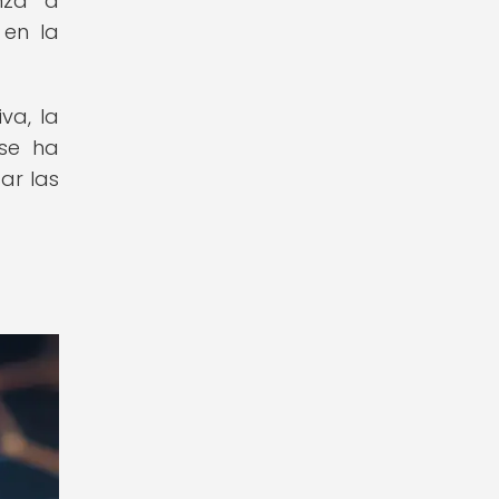
nza a
 en la
va, la
 se ha
ar las