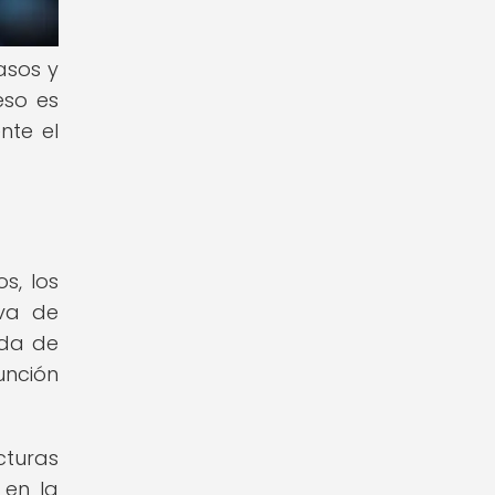
asos y
eso es
nte el
s, los
iva de
ida de
unción
cturas
 en la