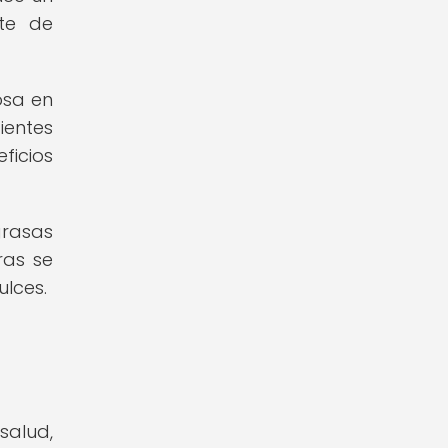
nte de
osa en
ientes
ficios
grasas
ras se
ulces.
salud,