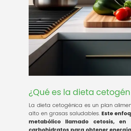
¿Qué es la dieta cetogén
La dieta cetogénica es un plan alime
alto en grasas saludables.
Este enfoq
metabólico llamado cetosis, en
carbohidratos para obtener energía