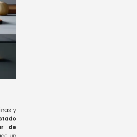
ínas y
estado
ar de
uce un