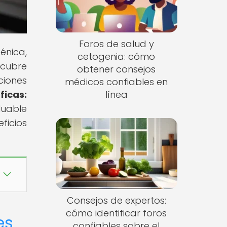
Foros de salud y
énica,
cetogenia: cómo
scubre
obtener consejos
ciones
médicos confiables en
ficas:
línea
luable
ficios
Consejos de expertos:
cómo identificar foros
es
confiables sobre el