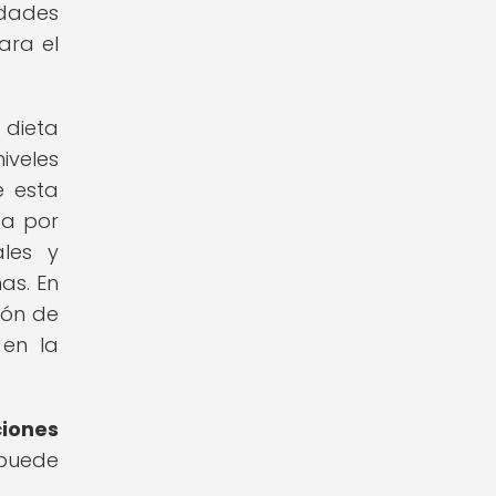
dades
ara el
 dieta
iveles
e esta
da por
ales y
as. En
ión de
 en la
ciones
 puede