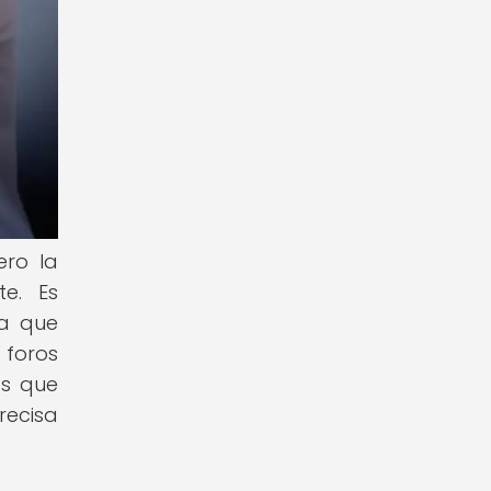
ero la
te. Es
ya que
 foros
os que
recisa