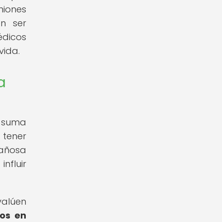
niones
en ser
médicos
vida.
a
e suma
 tener
gañosa
nfluir
valúen
os en