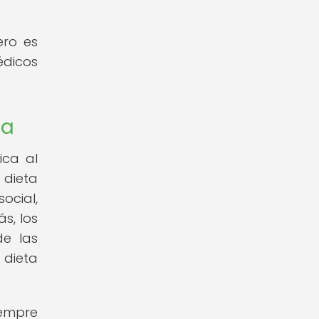
ero es
édicos
ca
ica al
 dieta
ocial,
s, los
de las
 dieta
iempre