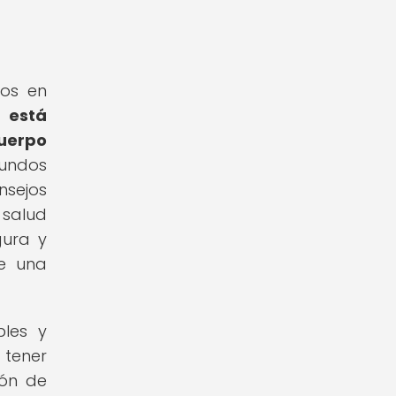
jos en
a está
cuerpo
fundos
nsejos
 salud
gura y
de una
bles y
 tener
ión de