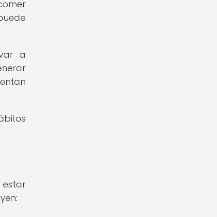
 comer
 puede
evar a
enerar
ientan
ábitos
 estar
yen: