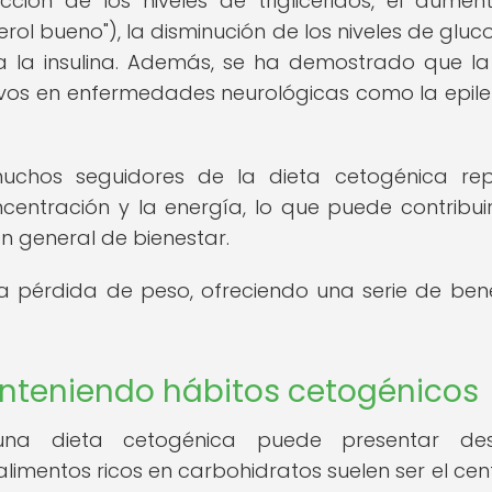
cción de los niveles de triglicéridos, el aumen
rol bueno"), la disminución de los niveles de gluc
 a la insulina. Además, se ha demostrado que la
ivos en enfermedades neurológicas como la epile
muchos seguidores de la dieta cetogénica re
centración y la energía, lo que puede contribui
n general de bienestar.
a pérdida de peso, ofreciendo una serie de bene
anteniendo hábitos cetogénicos
una dieta cetogénica puede presentar desa
limentos ricos en carbohidratos suelen ser el cen