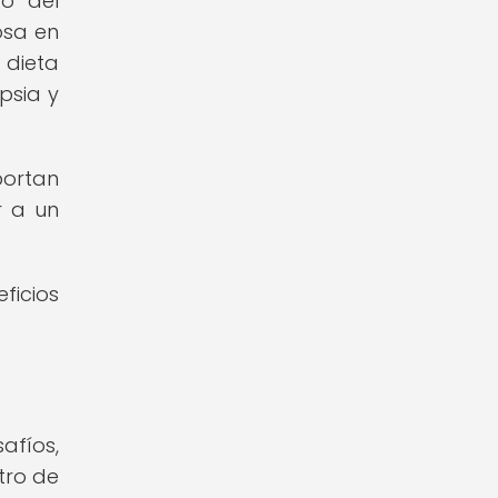
to del
osa en
 dieta
psia y
portan
r a un
ficios
fíos,
tro de