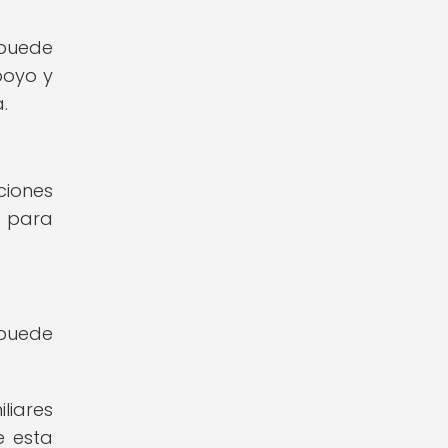
 puede
poyo y
.
ciones
s para
 puede
liares
e esta