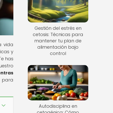
Gestión del estrés en
cetosis: Técnicas para
mantener tu plan de
a vida
alimentación bajo
icas y
control
Te has
uestro
entras
e para
Autodisciplina en
cetogénica: Cómo