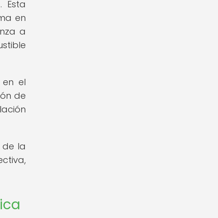
. Esta
rma en
enza a
stible
 en el
ión de
lación
 de la
ctiva,
ica