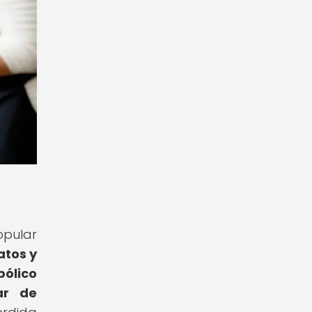
opular
atos y
bólico
ar de