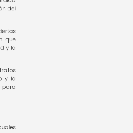
érdida
ón del
iertas
en que
d y la
tratos
o y la
l para
cuales