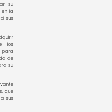
zar su
 en la
ad sus
quirir
e los
s para
nda de
ara su
evante
s, que
 a sus