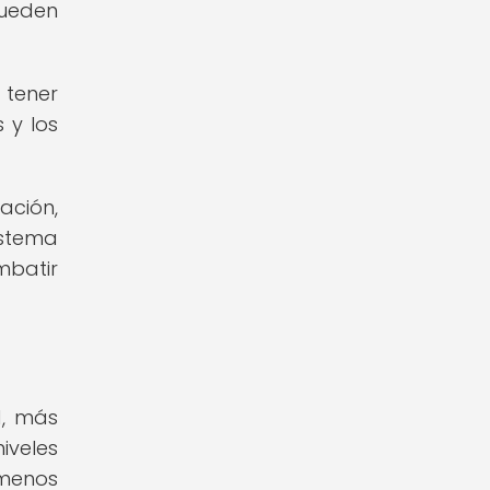
pueden
 tener
 y los
ación,
istema
mbatir
d, más
iveles
 menos