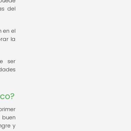
 puede
as del
 en el
rar la
e ser
dades
ico?
primer
l buen
ngre y