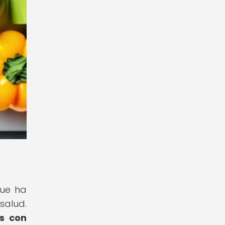
que ha
salud.
os con