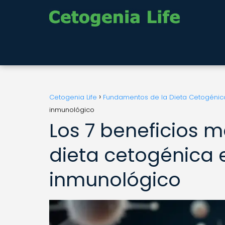
Cetogenia Life
Fundamentos de la Dieta Cetogénic
inmunológico
Los 7 beneficios 
dieta cetogénica 
inmunológico