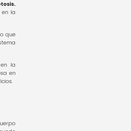
tosis.
 en la
lo que
istema
 en la
osa en
cios.
cuerpo