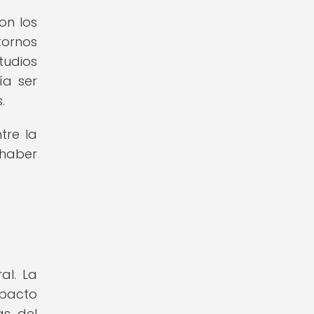
on los
tornos
tudios
ía ser
.
tre la
 haber
al. La
mpacto
as del