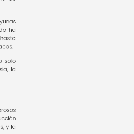
ayunas
ado ha
 hasta
acas.
o solo
ia, la
erosos
ucción
s, y la