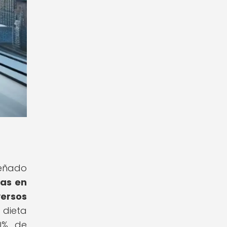
señado
sas en
versos
 dieta
0% de