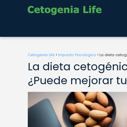
Cetogenia Life
Impacto Psicológico
La dieta cetog
La dieta cetogénic
¿Puede mejorar t