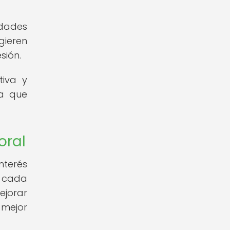
edades
gieren
sión.
tiva y
ia que
oral
nterés
o cada
ejorar
 mejor