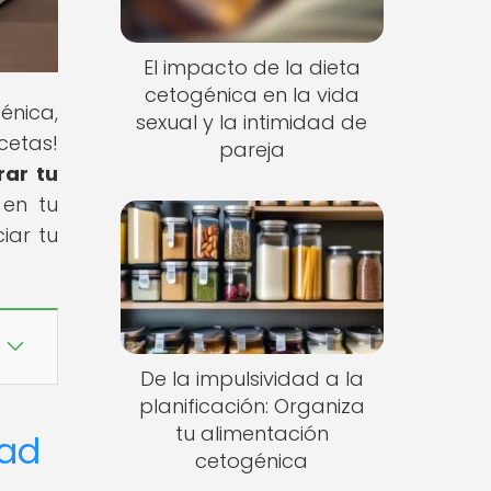
El impacto de la dieta
cetogénica en la vida
énica,
sexual y la intimidad de
cetas!
pareja
rar tu
 en tu
iar tu
De la impulsividad a la
planificación: Organiza
tu alimentación
dad
cetogénica