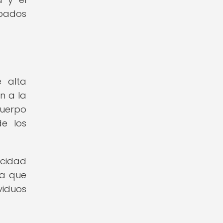
upados
e alta
n a la
cuerpo
de los
acidad
da que
viduos