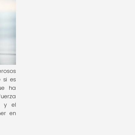
erosos
 si es
que ha
fuerza
a y el
ner en