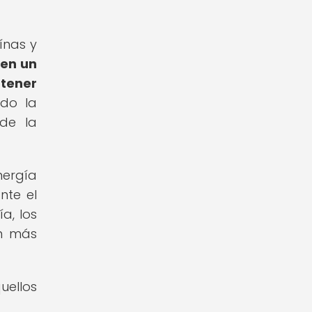
ínas y
 en un
btener
ndo la
 de la
nergía
nte el
a, los
ón más
uellos