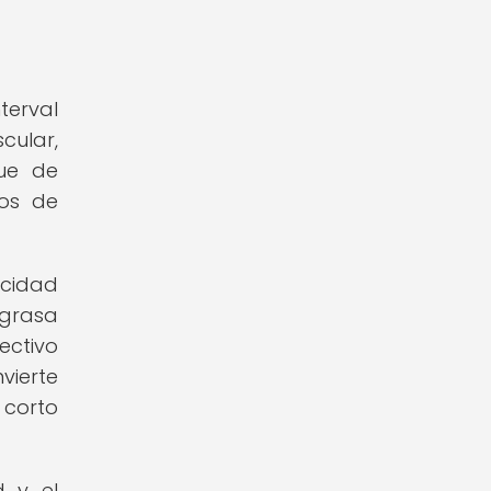
terval
cular,
que de
dos de
acidad
 grasa
ectivo
vierte
 corto
d y el