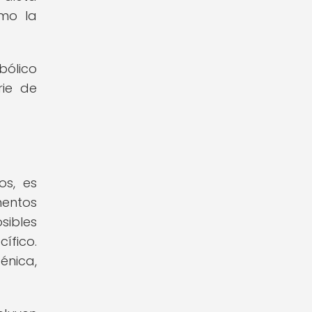
omo la
bólico
rie de
os, es
mentos
sibles
ífico.
énica,