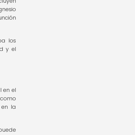
cluyen
gnesio
unción
ba los
d y el
 en el
 como
 en la
 puede