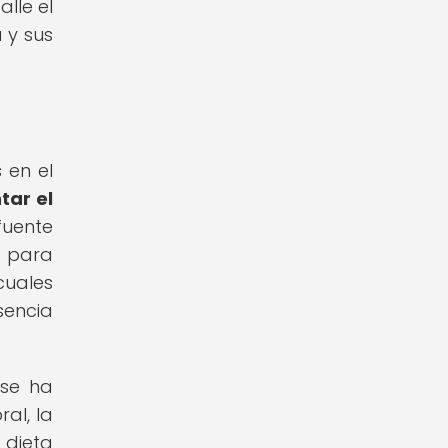
lle el
 y sus
 en el
tar el
fuente
a para
cuales
sencia
 se ha
al, la
 dieta