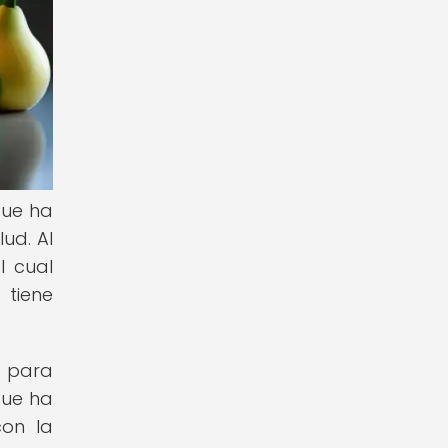
que ha
ud. Al
l cual
 tiene
l para
que ha
con la