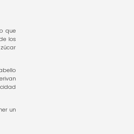
no que
de los
azúcar
abello
erivan
acidad
ner un