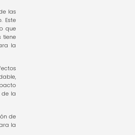
de las
. Este
lo que
 tiene
ara la
fectos
dable,
mpacto
 de la
ión de
ara la