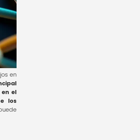
jos en
ncipal
 en el
e los
 puede