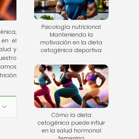
Psicología nutricional:
énica,
Manteniendo la
 en el
motivación en la dieta
alud y
cetogénica deportiva
uestro
elamos
rición
Cómo la dieta
cetogénica puede influir
en la salud hormonal
femenina