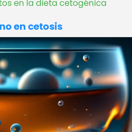
tos en la dieta cetogénica
no en cetosis