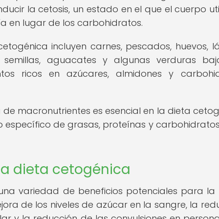
nducir la cetosis, un estado en el que el cuerpo uti
a en lugar de los carbohidratos.
cetogénica incluyen carnes, pescados, huevos, l
s, semillas, aguacates y algunas verduras ba
ntos ricos en azúcares, almidones y carbohi
 de macronutrientes es esencial en la dieta cetog
o específico de grasas, proteínas y carbohidrato
 la dieta cetogénica
na variedad de beneficios potenciales para la 
jora de los niveles de azúcar en la sangre, la red
lar y la reducción de las convulsiones en person