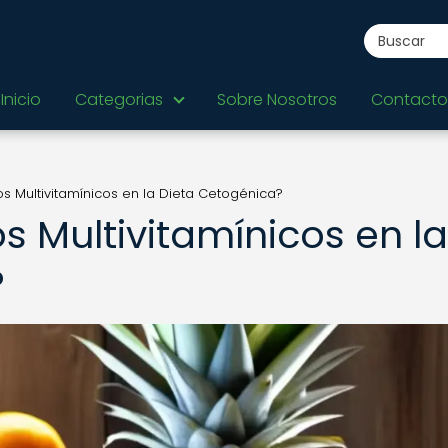
Inicio
Categorias
Sobre Nosotros
Contacto
s Multivitamínicos en la Dieta Cetogénica?
s Multivitamínicos en la
?