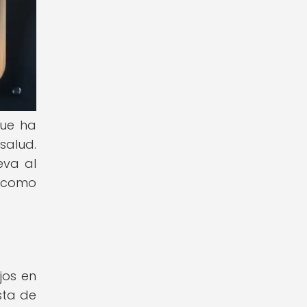
que ha
salud.
eva al
s como
jos en
sta de