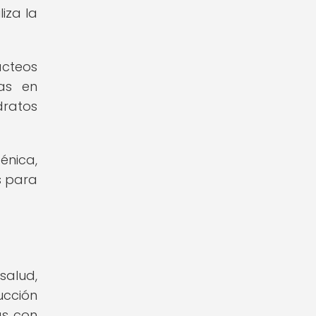
liza la
ácteos
jas en
dratos
énica,
s para
salud,
ucción
as con