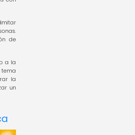
imitar
sonas.
ión de
o a la
n tema
rar la
zar un
ca