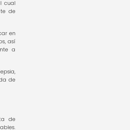
l cual
nte de
car en
s, así
ente a
epsia,
ida de
cta de
ables.