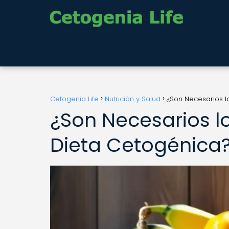
Cetogenia Life
Nutrición y Salud
¿Son Necesarios lo
¿Son Necesarios lo
Dieta Cetogénica