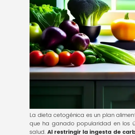
La dieta cetogénica es un plan alimen
que ha ganado popularidad en los úl
salud.
Al restringir la ingesta de ca