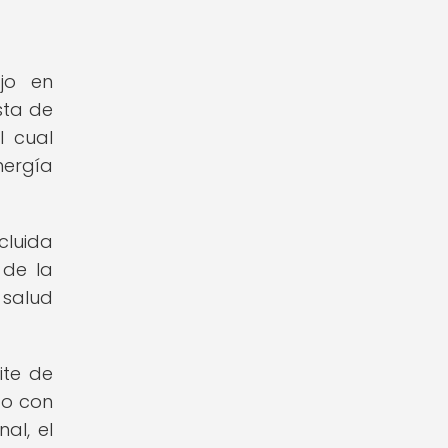
jo en
sta de
l cual
nergía
cluida
 de la
 salud
ite de
to con
al, el