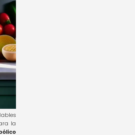
dables
ara la
bólico