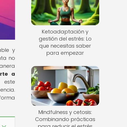
Ketoadaptación y
gestión del estrés: Lo
que necesitas saber
able y
para empezar
nta no
manera
rte a
e este
ncia.
 forma
Mindfulness y cetosis:
Combinando prácticas
para reducir el estrés