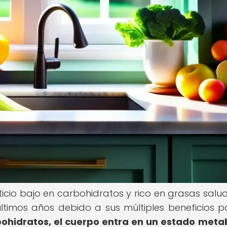
ticio bajo en carbohidratos y rico en grasas salu
timos años debido a sus múltiples beneficios p
rbohidratos, el cuerpo entra en un estado meta