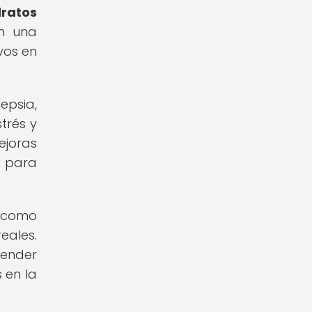
dratos
n una
vos en
epsia,
trés y
joras
a para
í como
eales.
render
 en la