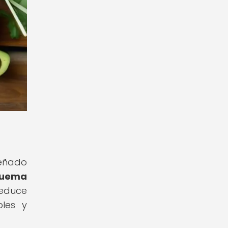
señado
 quema
reduce
les y