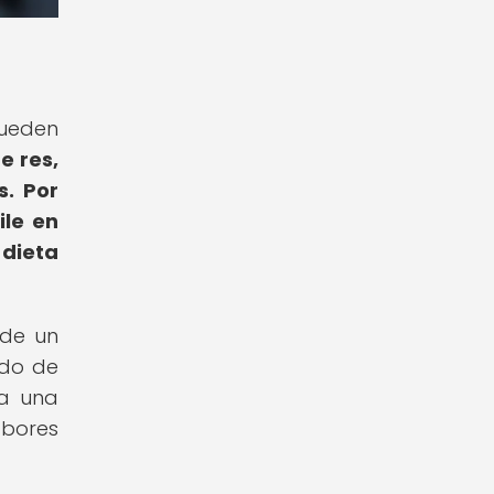
pueden
e res,
s.
Por
ile en
dieta
ade un
ido de
ea una
abores