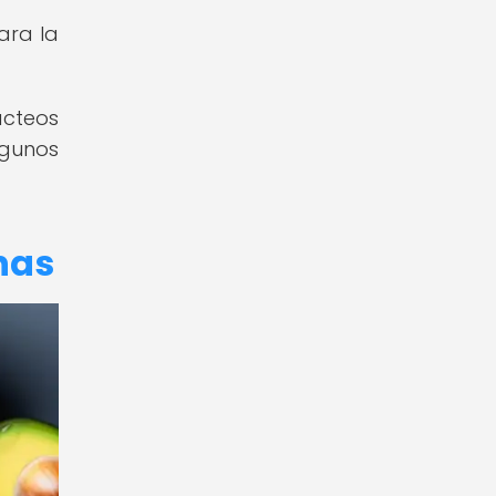
ara la
ácteos
lgunos
nas