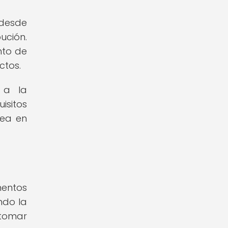
 desde
ución.
nto de
ctos.
 a la
isitos
rea en
mentos
ndo la
 tomar