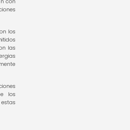
an con
ciones
on los
itidos
on las
ergias
lmente
ciones
de los
 estas