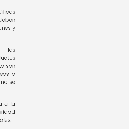
íficas
 deben
ones y
n las
ductos
to son
teos o
 no se
ara la
ridad
ales.