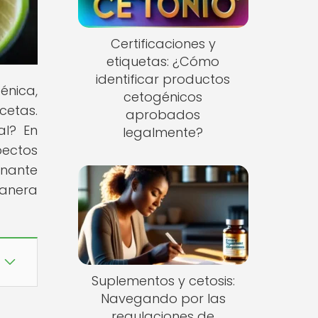
Certificaciones y
etiquetas: ¿Cómo
identificar productos
énica,
cetogénicos
cetas.
aprobados
al? En
legalmente?
pectos
inante
manera
Suplementos y cetosis:
Navegando por las
regulaciones de