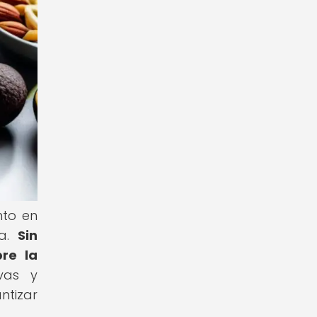
nto en
ca.
Sin
re la
vas y
ntizar