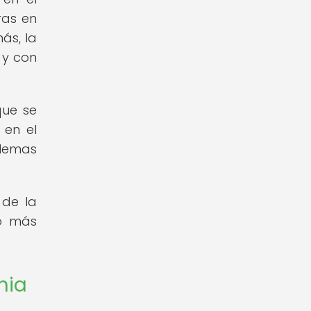
ras en
ás, la
 y con
que se
 en el
blemas
 de la
to más
nia