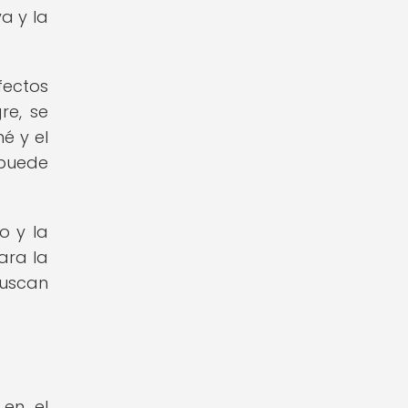
a y la
fectos
re, se
é y el
 puede
o y la
ara la
buscan
 en el