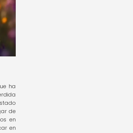
que ha
érdida
estado
gar de
dos en
car en