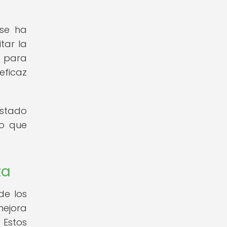
 se ha
tar la
s para
eficaz
stado
lo que
za
de los
mejora
. Estos