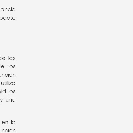
tancia
mpacto
de las
de los
unción
tiliza
viduos
 y una
 en la
unción