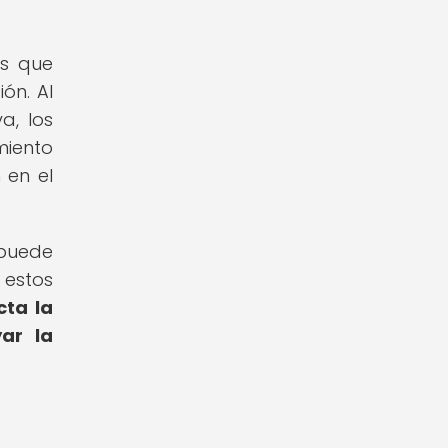
os que
ón. Al
a, los
miento
 en el
 puede
 estos
cta la
ar la