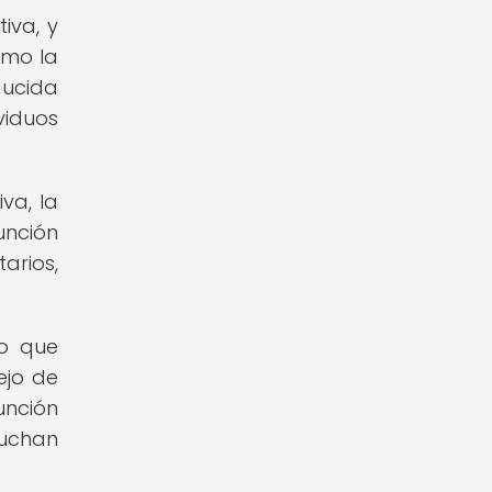
iva, y
omo la
ducida
viduos
va, la
unción
arios,
lo que
ejo de
unción
luchan