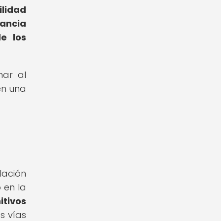
ilidad
tancia
e los
nar al
en una
lación
 en la
itivos
s vías