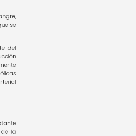
angre,
que se
te del
ucción
amente
ólicas
terial
stante
 de la