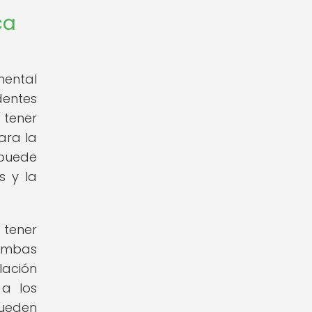
ca
mental
entes
 tener
para la
 puede
s y la
 tener
 ambas
lación
 a los
pueden