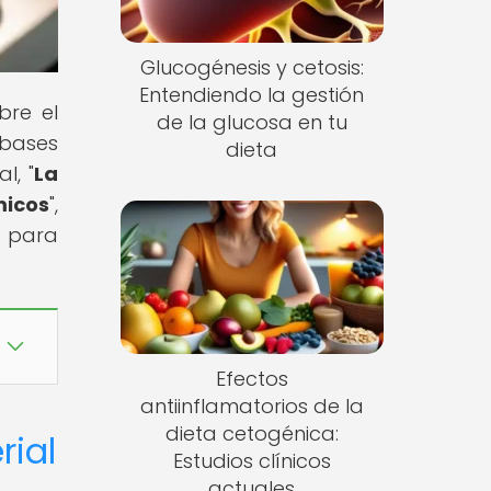
Glucogénesis y cetosis:
Entendiendo la gestión
bre el
de la glucosa en tu
 bases
dieta
l, "
La
icos
",
o para
Efectos
antiinflamatorios de la
dieta cetogénica:
rial
Estudios clínicos
actuales