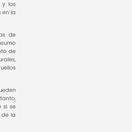
 y los
 en la
ras de
onsumo
nto de
rales,
uellos
pueden
tanto,
 si se
 de la