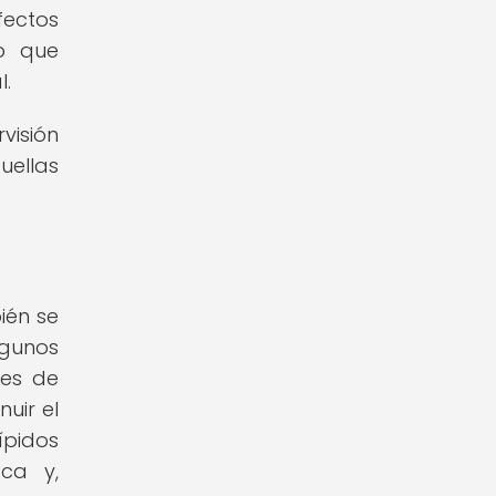
fectos
lo que
l.
visión
uellas
ién se
lgunos
les de
uir el
ípidos
ca y,