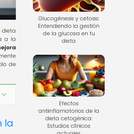
Glucogénesis y cetosis:
Entendiendo la gestión
 dieta
de la glucosa en tu
a a la
dieta
mejora
amente
ilo de
Efectos
antiinflamatorios de la
dieta cetogénica:
 la
Estudios clínicos
actuales