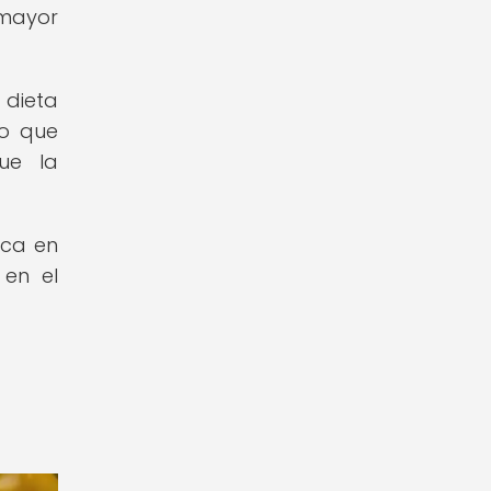
 mayor
 dieta
lo que
que la
ica en
 en el