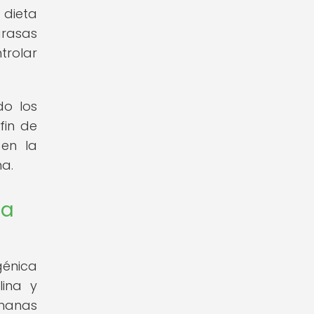
 dieta
grasas
trolar
do los
fin de
 en la
na.
ca
génica
lina y
emanas