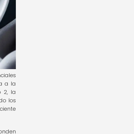
ciales
a a la
 2, la
do los
ciente
onden