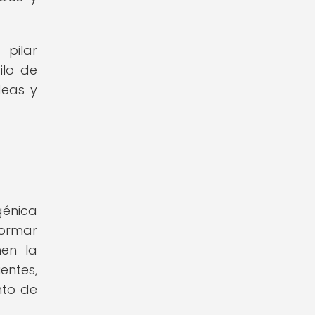
pilar
ilo de
deas y
génica
formar
nen la
entes,
nto de