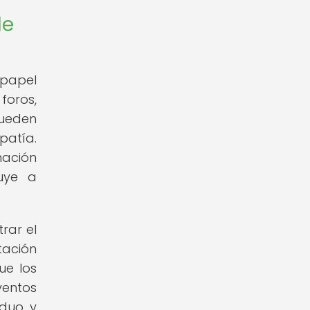
de
papel
foros,
pueden
patía.
ación
buye a
rar el
tación
ue los
entos
iduo y