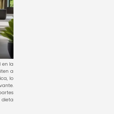
 en la
iten a
ca, lo
vante.
partes
 dieta