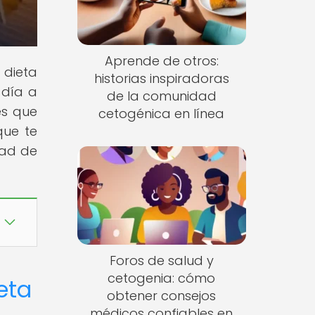
Aprende de otros:
 dieta
historias inspiradoras
 día a
de la comunidad
es que
cetogénica en línea
que te
dad de
Foros de salud y
cetogenia: cómo
eta
obtener consejos
médicos confiables en