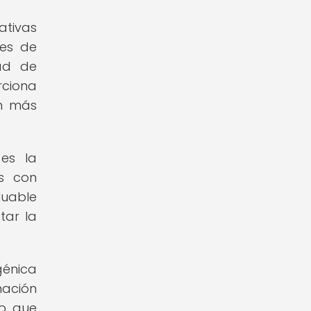
ativas
nes de
dad de
rciona
ón más
 es la
as con
luable
tar la
génica
mación
lo que