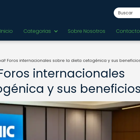
Inicio
Categorias
Sobre Nosotros
Contacto
al! Foros internacionales sobre la dieta cetogénica y sus beneficio
Foros internacionales
ogénica y sus beneficio