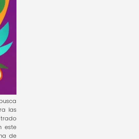
 busca
ra las
strado
n este
rma de