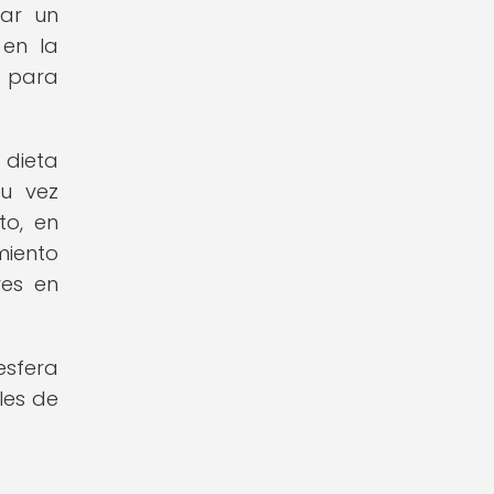
tar un
en la
d para
 dieta
su vez
to, en
miento
res en
esfera
les de