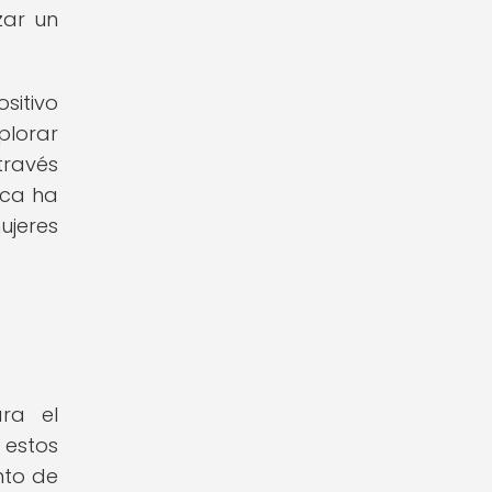
zar un
sitivo
plorar
través
ica ha
jeres
ra el
 estos
nto de