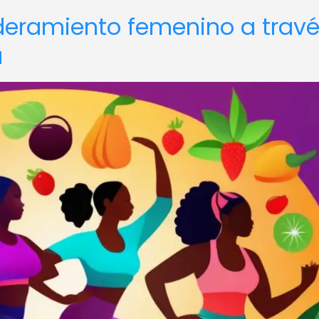
deramiento femenino a trav
a