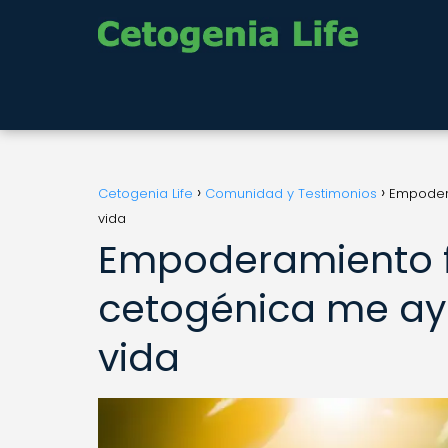
Cetogenia Life
Comunidad y Testimonios
Empoder
vida
Empoderamiento 
cetogénica me ay
vida