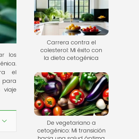
Carrera contra el
colesterol: Mi éxito con
ar los
la dieta cetogénica
énica.
ra el
 para
 viaje
De vegetariano a
cetogénico: Mi transición
hacia una salud óptima