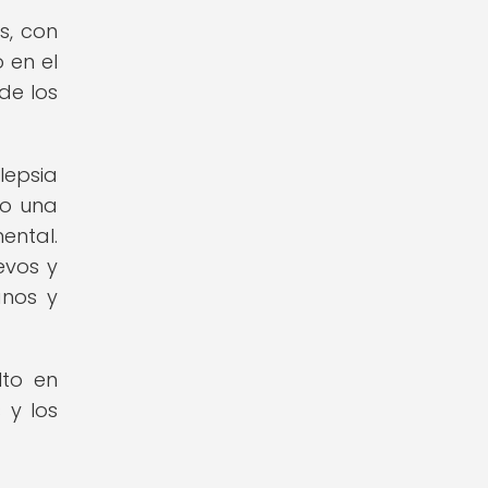
s, con
 en el
de los
lepsia
mo una
ental.
evos y
anos y
lto en
 y los