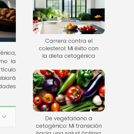
Carrera contra el
colesterol: Mi éxito con
énica,
la dieta cetogénica
ómo la
tículo
mbiará
idades
De vegetariano a
cetogénico: Mi transición
hacia una salud óptima