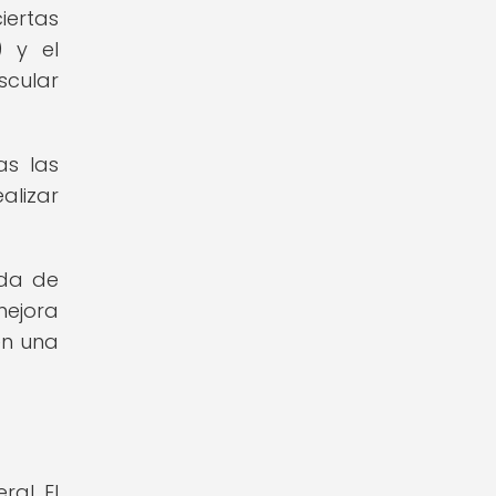
iertas
) y el
scular
as las
alizar
ida de
mejora
en una
al. El