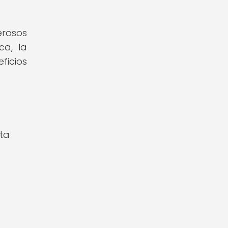
rosos
ca, la
eficios
eta