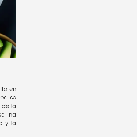
lta en
los se
 de la
se ha
d y la