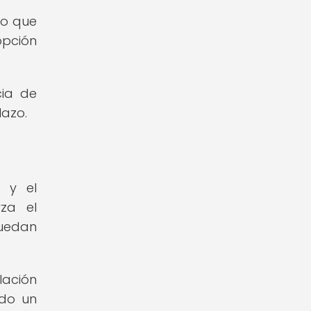
no que
opción
cia de
lazo.
n y el
za el
puedan
lación
ndo un