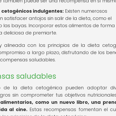
que también puede ser una recompensa en sí mism
 cetogénicos indulgentes:
Existen numerosos
atisfacer antojos sin salir de la dieta, como el
 o las bayas. Incorporar estos alimentos de forma
deliciosa de premiarte.
 alineada con los principios de la dieta cetog
mpromiso a largo plazo, disfrutando de los bene
recompensas saludables.
sas saludables
o de la dieta cetogénica pueden adoptar div
gros sin comprometer tus objetivos nutricionale
 alimentarios, como un nuevo libro, una pre
da al cine.
Estas recompensas fomentan el cu