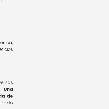
o.
énica,
ficios
ersas
s.
Una
nda de
idado