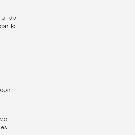
rma de
con la
 con
za,
 es