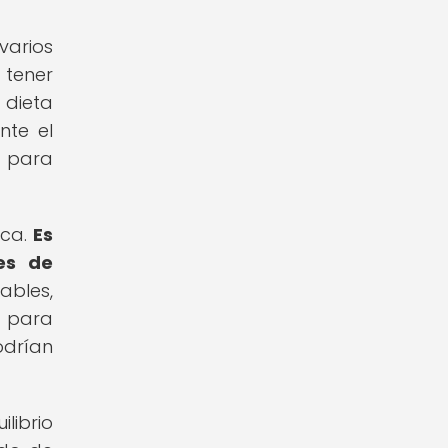
varios
 tener
 dieta
nte el
o para
ica.
Es
es de
bles,
 para
odrían
librio