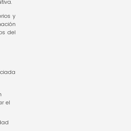
tiva.
rios y
mación
os del
ociada
n
r el
dad