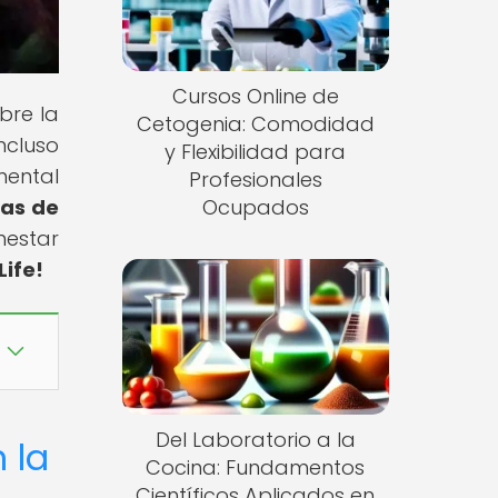
Cursos Online de
bre la
Cetogenia: Comodidad
ncluso
y Flexibilidad para
mental
Profesionales
ias de
Ocupados
nestar
Life!
Del Laboratorio a la
 la
Cocina: Fundamentos
Científicos Aplicados en