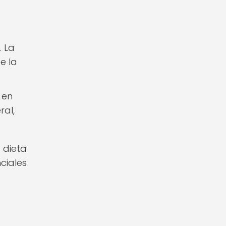
. La
e la
 en
ral,
 dieta
ciales