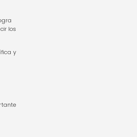
logra
ir los
fica y
rtante