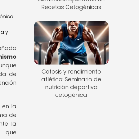
Recetas Cetogénicas
a y
señado
anismo
unque
Cetosis y rendimiento
ida de
atlético: Seminario de
ención
nutrición deportiva
cetogénica
 en la
rma de
nte la
o que