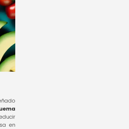
señado
 quema
educir
osa en