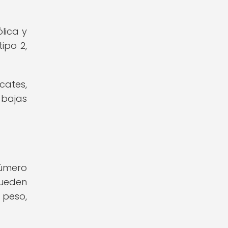
lica y
ipo 2,
cates,
 bajas
número
pueden
 peso,