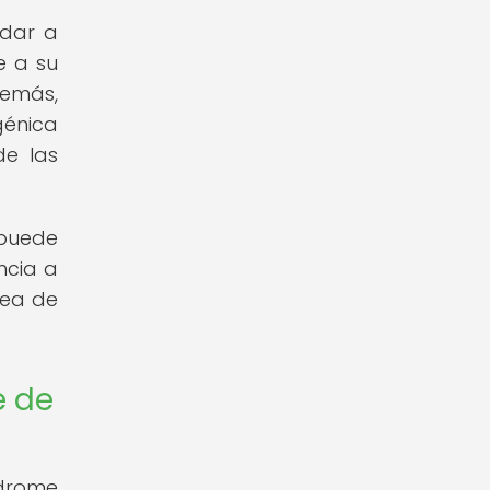
udar a
e a su
demás,
génica
de las
 puede
ncia a
dea de
e de
ndrome