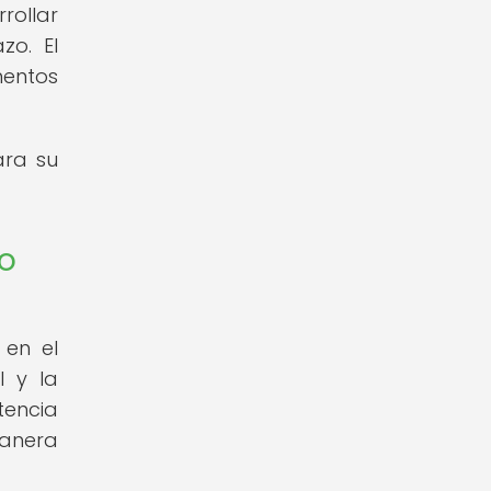
rollar
zo. El
mentos
ara su
io
 en el
l y la
tencia
manera