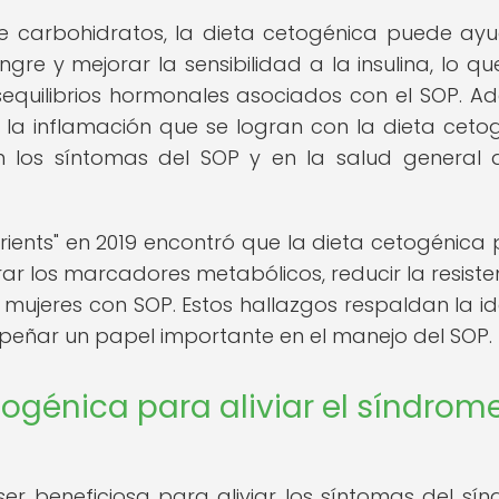
de carbohidratos, la dieta cetogénica puede ay
ngre y mejorar la sensibilidad a la insulina, lo qu
sequilibrios hormonales asociados con el SOP. A
 la inflamación que se logran con la dieta ceto
n los síntomas del SOP y en la salud general 
trients" en 2019 encontró que la dieta cetogénica
ar los marcadores metabólicos, reducir la resiste
en mujeres con SOP. Estos hallazgos respaldan la i
eñar un papel importante en el manejo del SOP.
togénica para aliviar el síndrom
r beneficiosa para aliviar los síntomas del sí