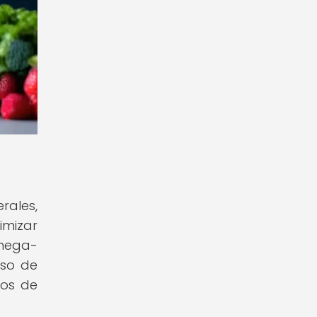
rales,
imizar
omega-
uso de
vos de