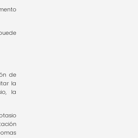
emento
 puede
ión de
tar la
io, la
otasio
tación
tomas