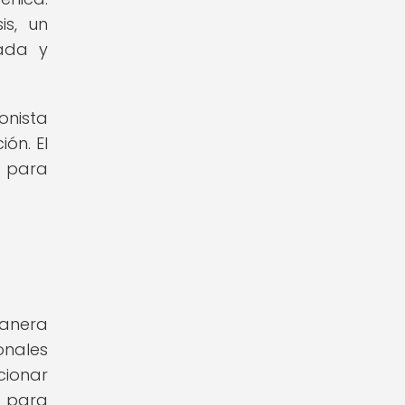
is, un
rada y
onista
ón. El
s para
manera
onales
cionar
 para