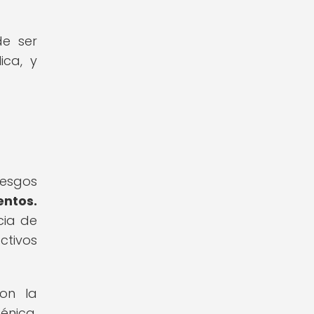
de ser
ica, y
iesgos
entos.
cia de
ctivos
con la
énica.