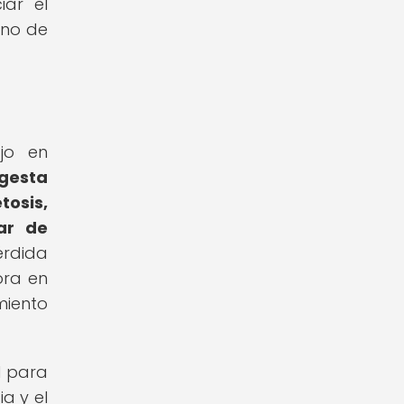
iar el
uno de
jo en
ngesta
osis,
ar de
érdida
ora en
miento
l para
a y el