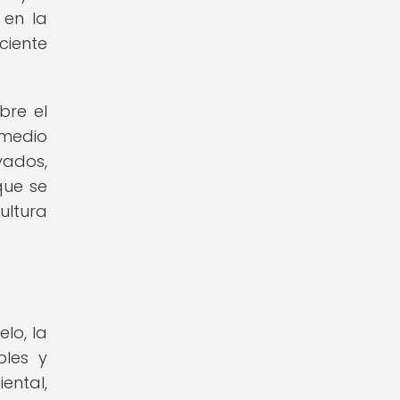
 en la
ciente
bre el
 medio
vados,
que se
ultura
lo, la
bles y
ental,