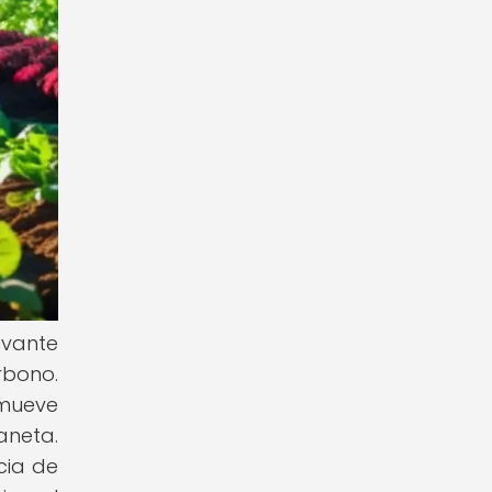
evante
rbono.
mueve
aneta.
cia de