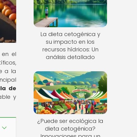
La dieta cetogénica y
su impacto en los
recursos hídricos: Un
 en el
análisis detallado
icos,
e a la
ncipal
lla de
able y
¿Puede ser ecológica la
dieta cetogénica?
Innovaciones para un