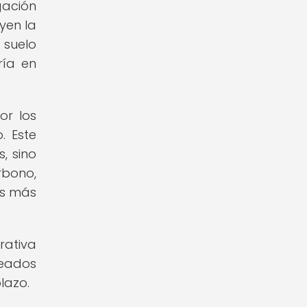
gación
yen la
 suelo
ría en
or los
. Este
, sino
rbono,
os más
rativa
neados
lazo.