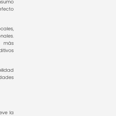
onsumo
efecto
cales,
nales.
da más
itivos
ilidad
idades
eve la