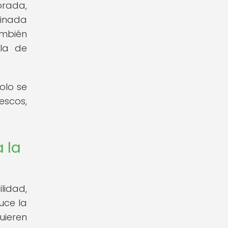
orada,
minada
ambién
lla de
olo se
escos,
 la
lidad,
uce la
uieren