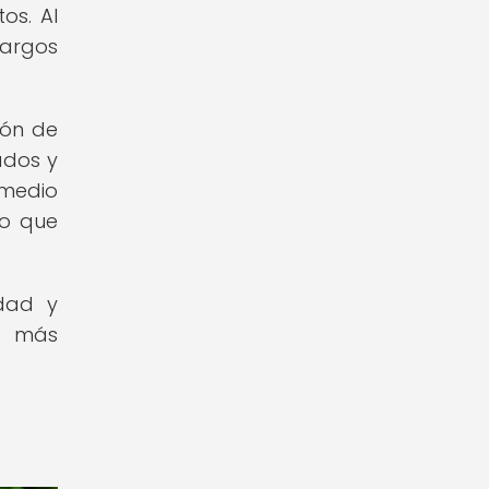
os. Al
argos
ión de
ados y
 medio
no que
idad y
a más