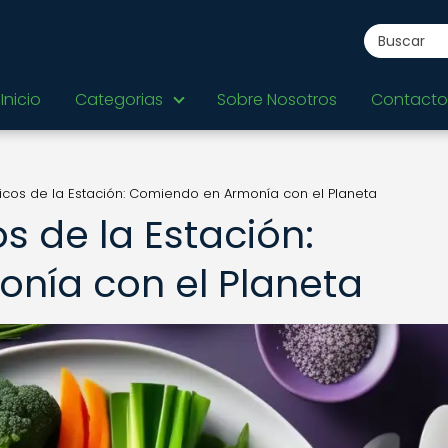
Inicio
Categorias
Sobre Nosotros
Contacto
cos de la Estación: Comiendo en Armonía con el Planeta
 de la Estación:
nía con el Planeta