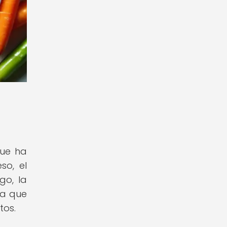
que ha
so, el
go, la
ya que
tos.