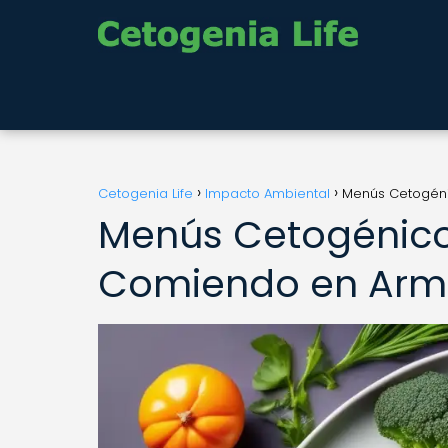
Cetogenia Life
Impacto Ambiental
Menús Cetogéni
Menús Cetogénicos
Comiendo en Armo