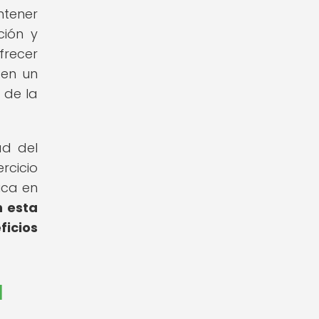
ntener
ción y
frecer
 en un
 de la
ad del
rcicio
ica en
n esta
ficios
l