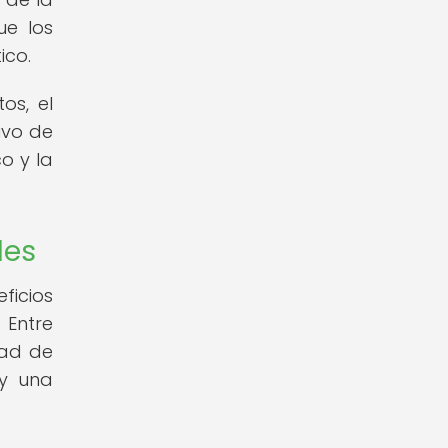
ue los
ico.
os, el
ivo de
o y la
les
ficios
 Entre
dad de
 y una