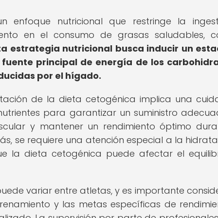
 enfoque nutricional que restringe la inge
nto en el consumo de grasas saludables, c
ta estrategia nutricional busca inducir un est
 fuente principal de energía de los carbohidr
ducidas por el hígado.
entación de la dieta cetogénica implica una cui
nutrientes para garantizar un suministro adecu
scular y mantener un rendimiento óptimo dura
s, se requiere una atención especial a la hidrata
ue la dieta cetogénica puede afectar el equilib
ede variar entre atletas, y es importante conside
trenamiento y las metas específicas de rendimie
alizado. La supervisión por parte de profesionales