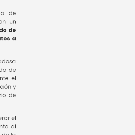
sta de
on un
ado de
atos a
dadosa
ado de
nte el
ción y
rio de
rar el
nto al
 de la