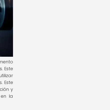
umento
. Este
ilizar
. Este
ción y
 en la