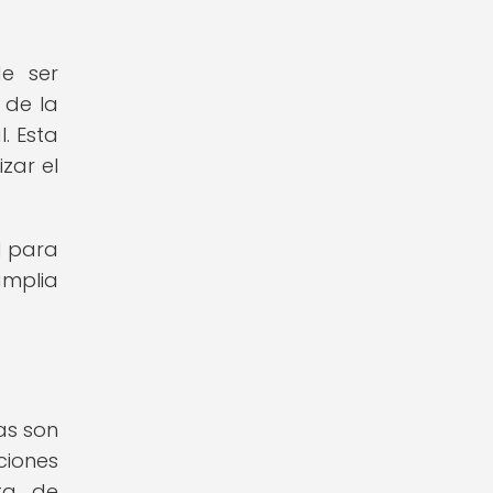
e ser
 de la
. Esta
zar el
l para
amplia
as son
ciones
sta de