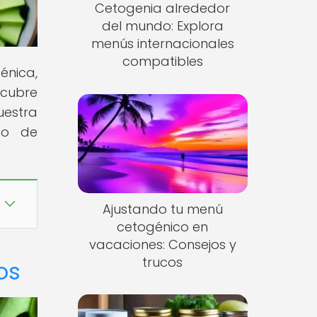
Cetogenia alrededor
del mundo: Explora
menús internacionales
compatibles
énica,
scubre
estra
do de
Ajustando tu menú
cetogénico en
vacaciones: Consejos y
trucos
os