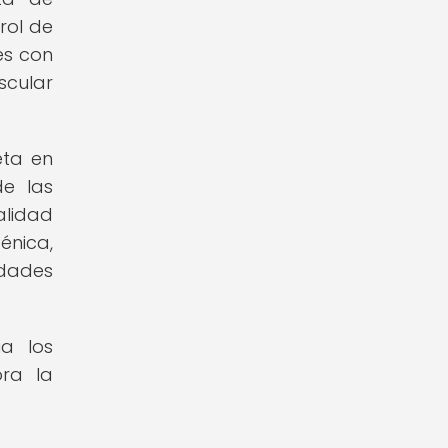
rol de
es con
scular
eta en
de las
alidad
énica,
idades
ia los
ora la