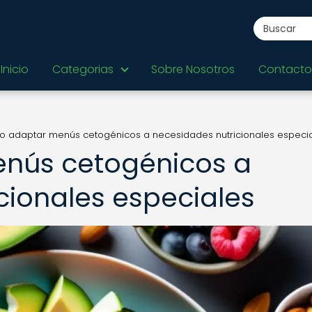
Inicio
Categorias
Sobre Nosotros
Contacto
 adaptar menús cetogénicos a necesidades nutricionales especi
nús cetogénicos a
cionales especiales