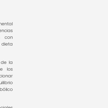
mental
rencias
n con
 dieta
 de la
re los
cionar
librio
bólico
ciales