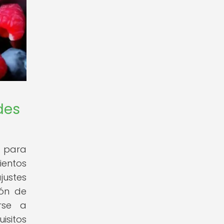
des
l para
ientos
justes
ión de
rse a
isitos