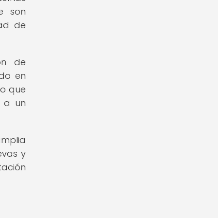
e son
dad de
ón de
ado en
no que
e a un
amplia
evas y
tación