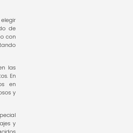
elegir
ido de
do con
ltando
en las
os. En
os en
osos y
pecial
ajes y
ácidos