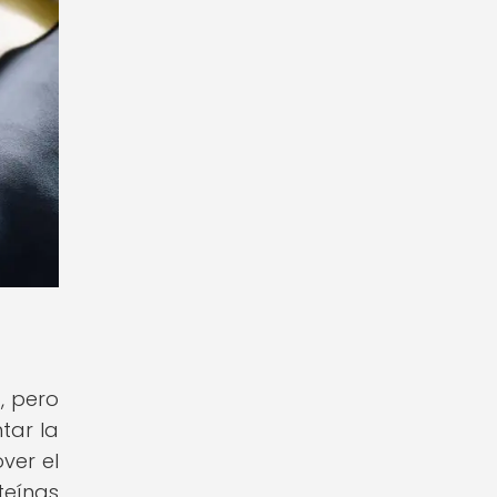
, pero
tar la
ver el
teínas