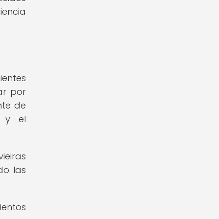
iencia
ientes
ar por
nte de
 y el
ieiras
do las
ientos