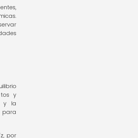
entes,
micas.
servar
idades
librio
atos y
 y la
s para
z, por