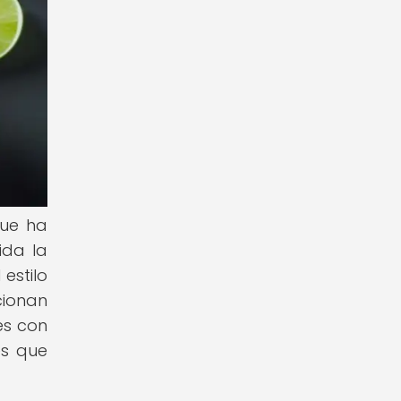
que ha
ida la
estilo
cionan
es con
es que