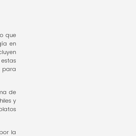
lo que
gía en
cluyen
 estas
s para
ama de
iles y
platos
por la