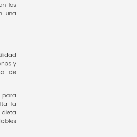
on los
en una
ilidad
enas y
ma de
s para
lta la
 dieta
dables