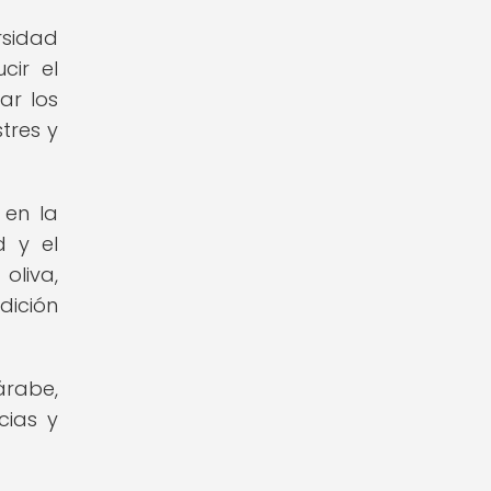
rsidad
cir el
ar los
tres y
 en la
d y el
oliva,
dición
árabe,
cias y