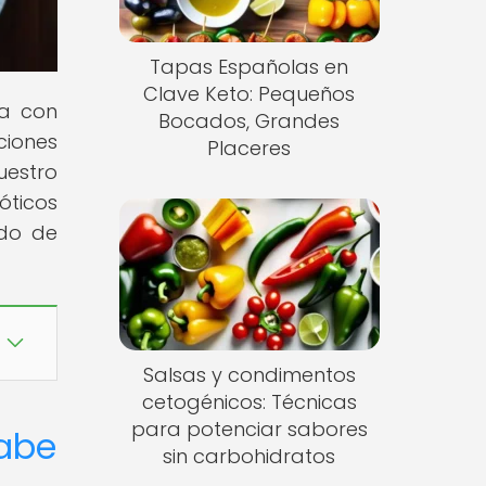
Tapas Españolas en
Clave Keto: Pequeños
ca con
Bocados, Grandes
ciones
Placeres
uestro
óticos
ndo de
Salsas y condimentos
cetogénicos: Técnicas
para potenciar sabores
rabe
sin carbohidratos