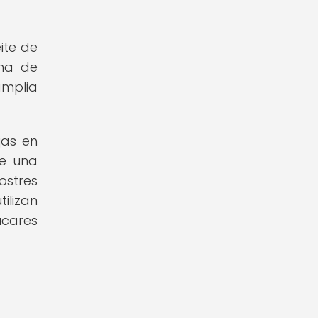
eite de
rma de
amplia
jas en
de una
ostres
ilizan
úcares