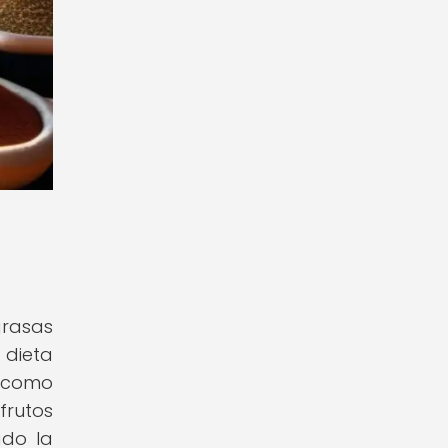
grasas
 dieta
s como
frutos
ado la