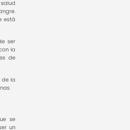
 salud
angre.
e está
de ser
con la
les de
 de la
nas.
que se
ser un