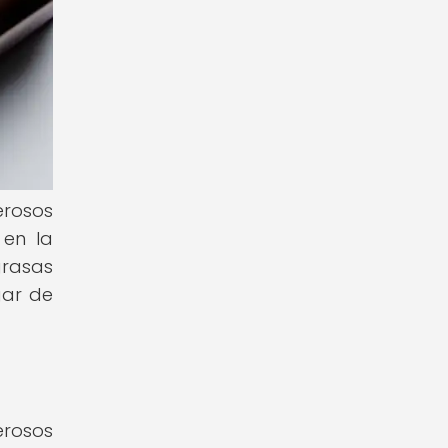
erosos
 en la
grasas
gar de
erosos