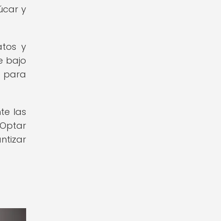
úcar y
atos y
e bajo
l para
te las
 Optar
ntizar