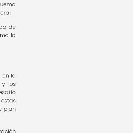
 quema
eral.
ida de
omo la
 en la
 y los
esafío
 estas
e plan
vación