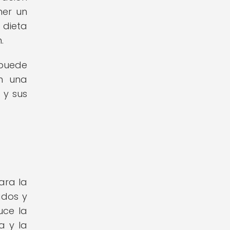
ner un
 dieta
.
 puede
en una
 y sus
ara la
ados y
uce la
a y la