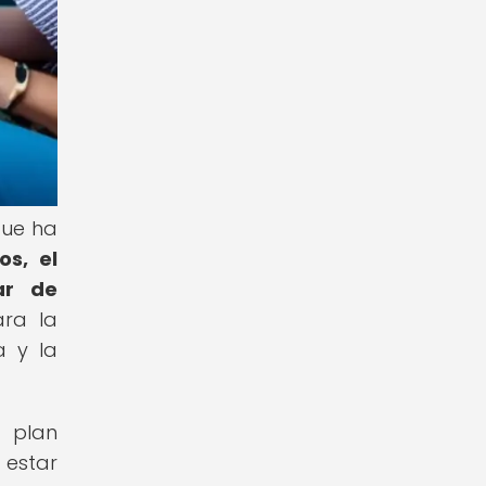
que ha
os, el
ar de
ara la
a y la
e plan
 estar