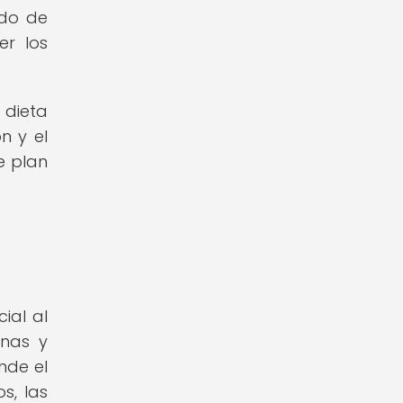
ado de
er los
 dieta
n y el
e plan
ial al
inas y
nde el
s, las