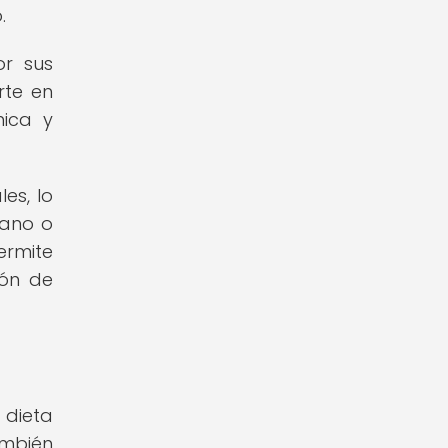
.
or sus
rte en
nica y
es, lo
iano o
ermite
ión de
 dieta
mbién