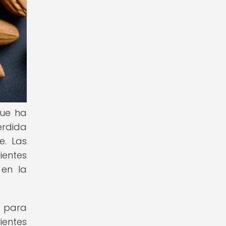
que ha
érdida
e. Las
ientes
 en la
a para
entes