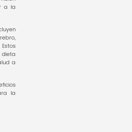
r a la
cluyen
rebro,
 Estos
 dieta
alud a
ficios
ara la