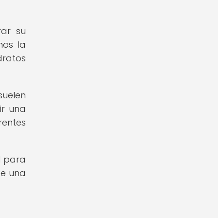
rar su
nos la
dratos
suelen
ir una
rentes
l para
de una