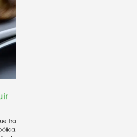
ir
que ha
ólica.