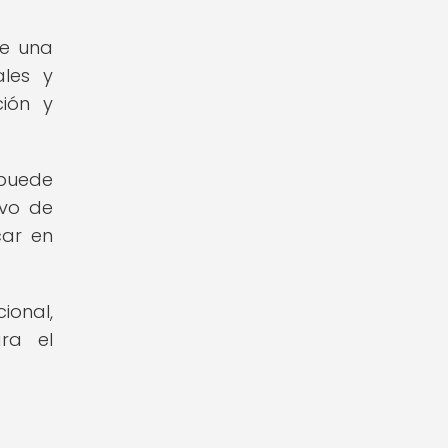
ce una
ales y
ción y
 puede
ivo de
car en
ional,
ra el