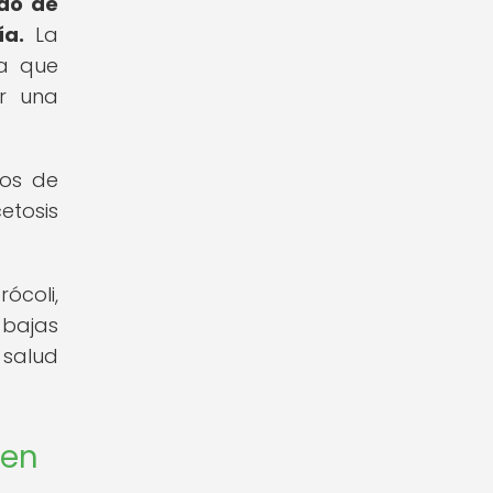
ado de
ía.
La
ya que
er una
mos de
etosis
ócoli,
 bajas
 salud
 en