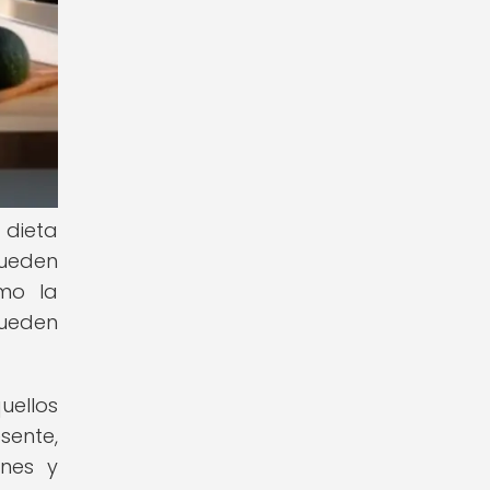
dieta
pueden
mo la
pueden
uellos
sente,
ones y