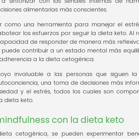
a sintonizar con las señales internas de ha
ecisiones alimentarias más conscientes.
r como una herramienta para manejar el estré
tear los esfuerzos por seguir la dieta keto. Al r
a capacidad de responder de manera más reflexiva
ss puede contribuir a un estado mental más equil
a adherencia a la dieta cetogénica.
oyo invaluable a las personas que siguen la
utoconciencia, una toma de decisiones más inf
siedad y el estrés, todos los cuales son compo
a dieta keto.
indfulness con la dieta keto
dieta cetogénica, se pueden experimentar bene