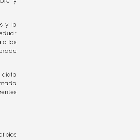
mbre y
s y la
educir
 a las
ibrado
 dieta
ormada
nentes
ficios