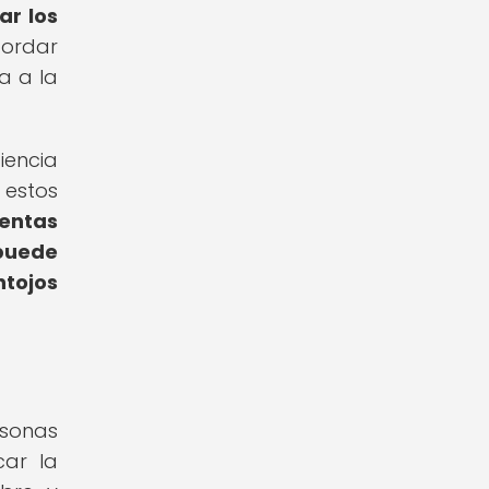
ar los
bordar
a a la
iencia
estos
ientas
 puede
tojos
rsonas
car la