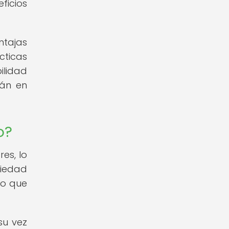
ficios
ntajas
cticas
ilidad
rán en
o?
es, lo
siedad
lo que
su vez