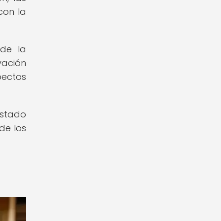
con la
 de la
vación
pectos
estado
de los