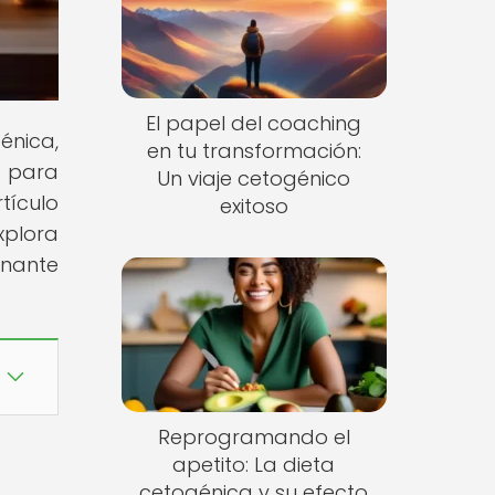
El papel del coaching
énica,
en tu transformación:
e para
Un viaje cetogénico
tículo
exitoso
Explora
inante
Reprogramando el
apetito: La dieta
cetogénica y su efecto