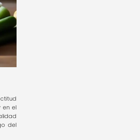
ctitud
 en el
alidad
go del