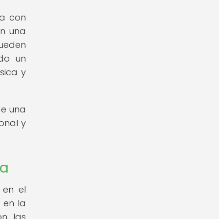
da con
en una
pueden
ndo un
sica y
de una
onal y
ca
 en el
 en la
n, las