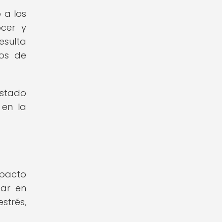
 a los
ocer y
esulta
tos de
estado
 en la
mpacto
car en
strés,