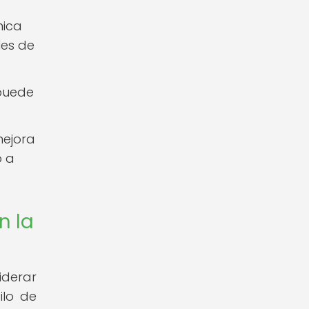
nica
les de
 puede
mejora
o a
n la
iderar
ilo de