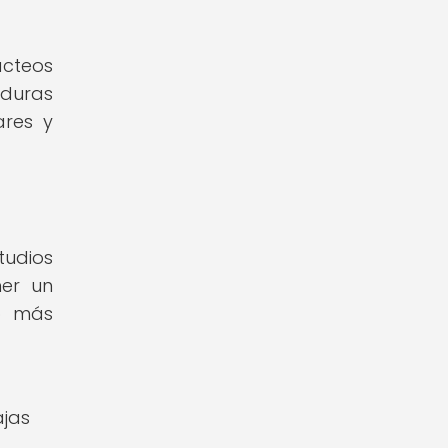
ácteos
rduras
ares y
tudios
ner un
zo más
ajas