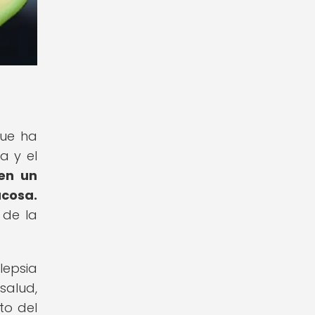
que ha
a y el
 en un
ucosa.
 de la
lepsia
salud,
to del